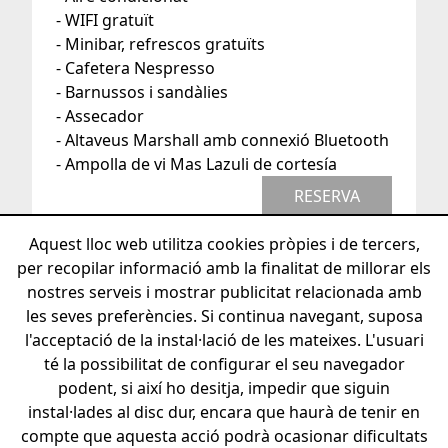
- WIFI gratuït
- Minibar, refrescos gratuïts
- Cafetera Nespresso
- Barnussos i sandàlies
- Assecador
- Altaveus Marshall amb connexió Bluetooth
- Ampolla de vi Mas Lazuli de cortesía
RESERVA
Aquest lloc web utilitza cookies pròpies i de tercers,
per recopilar informació amb la finalitat de millorar els
nostres serveis i mostrar publicitat relacionada amb
les seves preferències. Si continua navegant, suposa
l'acceptació de la instal·lació de les mateixes. L'usuari
té la possibilitat de configurar el seu navegador
+34 872208262
info@hotelvillasalvador.com
podent, si així ho desitja, impedir que siguin
Camí de s'Arenella, 3 - 17488 Cadaqués
instal·lades al disc dur, encara que haurà de tenir en
compte que aquesta acció podrà ocasionar dificultats
© 2026 - Boutique Hotel Villa Salvador