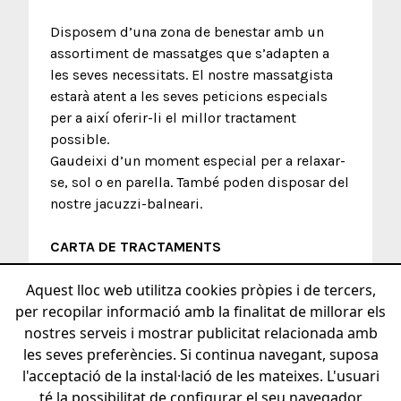
Disposem d’una zona de benestar amb un
assortiment de massatges que s’adapten a
les seves necessitats. El nostre massatgista
estarà atent a les seves peticions especials
per a així oferir-li el millor tractament
possible.
Gaudeixi d’un moment especial per a relaxar-
se, sol o en parella. També poden disposar del
nostre jacuzzi-balneari.
CARTA DE TRACTAMENTS
Aquest lloc web utilitza cookies pròpies i de tercers,
per recopilar informació amb la finalitat de millorar els
nostres serveis i mostrar publicitat relacionada amb
les seves preferències. Si continua navegant, suposa
l'acceptació de la instal·lació de les mateixes. L'usuari
té la possibilitat de configurar el seu navegador
+34 872208262