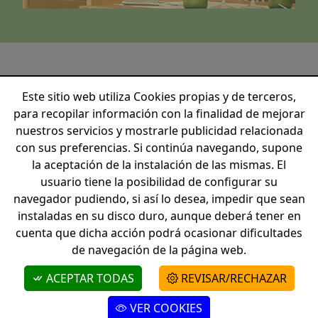
Reservar una mesa
Este sitio web utiliza Cookies propias y de terceros,
CONTACTO
para recopilar información con la finalidad de mejorar
nuestros servicios y mostrarle publicidad relacionada
con sus preferencias. Si continúa navegando, supone
la aceptación de la instalación de las mismas. El
+34 872208262
usuario tiene la posibilidad de configurar su
info@hotelvillasalvador.com
navegador pudiendo, si así lo desea, impedir que sean
Camí de s'Arenella, 3 - 17488 Cadaqués
instaladas en su disco duro, aunque deberá tener en
cuenta que dicha acción podrá ocasionar dificultades
© 2026 - Boutique Hotel Villa Salvador
de navegación de la página web.
Faq's
ACEPTAR TODAS
REVISAR/RECHAZAR
RESERVA
VER COOKIES