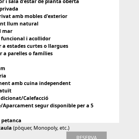
r i sala d'estar de planta oberta
 privada
rivat amb mobles d'exterior
t llum natural
al mar
funcional i acollidor
r a estades curtes o llargues
r a parelles o famílies
am
ria
ment amb cuina independent
atuït
ndicionat/Calefacció
/Aparcament segur disponible per a 5
e petanca
 taula
(pòquer, Monopoly, etc.)
RESERVA