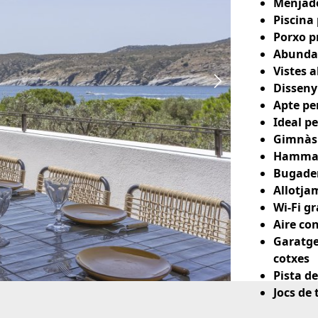
Menjado
Piscina
Porxo p
Abundan
Vistes 
Disseny 
Apte pe
Ideal pe
Gimnàs
Hamm
Bugade
Allotja
Wi-Fi gr
Aire co
Garatge
cotxes
Pista d
Jocs de