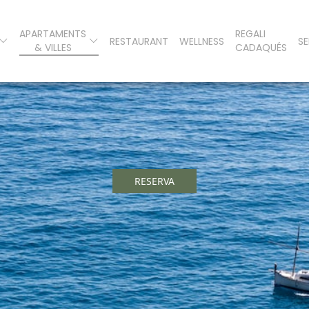
APARTAMENTS
REGALI
RESTAURANT
WELLNESS
SE
& VILLES
CADAQUÉS
RESERVA