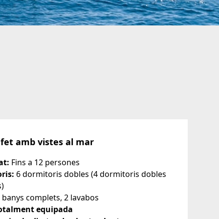
afet amb vistes al mar
at:
Fins a 12 persones
ris:
6 dormitoris dobles (4 dormitoris dobles
s)
 banys complets, 2 lavabos
otalment equipada